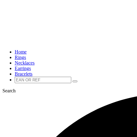
Home
Rings
Necklaces
Earrings
Bracelets
Zoeken
Zoeken
naar:
Search