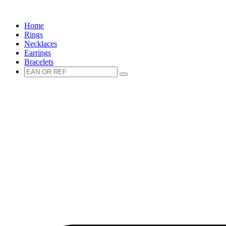
Spring
naar
Home
de
Rings
inhoud
Necklaces
Earrings
Bracelets
Zoeken
Zoeken
naar: